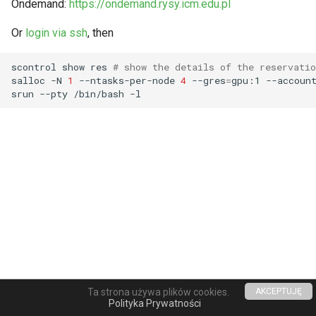
Request software license
Ondemand:
https://ondemand.rysy.icm.edu.pl
s
VASP (PL)
Instalacja oprogramowania -
Or
login via ssh
, then
e
spack (PL)
Reports and publications
a
scontrol
show
res
# show the details of the reservati
Terminal multiplexer (PL)
ICM e-mail
salloc
-N
1
--ntasks-per-node
4
--gres
=
gpu:1
--accoun
r
srun
--pty
/bin/bash
OnDemand (PL)
Notifications
c
h
Anulowanie zadania (PL)
Closing the account
i
Remote visualization
n
Status zadania (PL)
g
Status konta/qos/quota (PL)
Best practices in HPC
Ta strona używa plików cookies.
AKCEPTUJĘ
Made with
Material for MkDocs
Polityka Prywatności