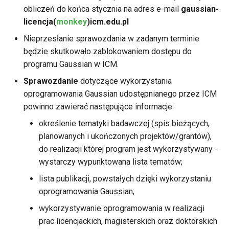
Wnioskowanie o licencje
Instalacja oprogramowania 
ć
obliczeń do końca stycznia na adres e-mail
gaussian-
spack
licencja(
monkey
)icm.edu.pl
,
Sprawozdanie z projektu
Nieprzesłanie sprawozdania w zadanym terminie
Terminal multiplexer
a
będzie skutkowało zablokowaniem dostępu do
Poczta elektroniczna
b
programu Gaussian w ICM.
OnDemand
Powiadomienia
Sprawozdanie
dotyczące wykorzystania
y
Anulowanie zadania
oprogramowania Gaussian udostępnianego przez ICM
s
Zamykanie konta
powinno zawierać następujące informacje:
Wizualizacja Zdalna
z
określenie tematyki badawczej (spis bieżących,
planowanych i ukończonych projektów/grantów),
u
Status zadania
do realizacji której program jest wykorzystywany -
k
wystarczy wypunktowana lista tematów;
Status konta/qos/quota
a
lista publikacji, powstałych dzięki wykorzystaniu
Dobre praktyki HPC
oprogramowania Gaussian;
ć
wykorzystywanie oprogramowania w realizacji
prac licencjackich, magisterskich oraz doktorskich