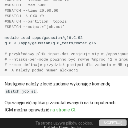
#SBATCH --mem 5000
#SBATCH --time=20:00:00
#SBATCH -A GXX-YY
#SBATCH --partition  topola
#SBATCH --output="job.out"
module
load
apps/gaussian/g16.C.02
g16
<
/apps/gaussian/g16_tests/water.g16

# przykładowy plik input.dat znajduje się w /apps/gau
# --ntasks-per-node powinno być równe %nproc=12 w inp
# --mem definuje przydział pamięci dla zadania w MB (
# -A należy podać numer alokacji
Następnie należy zlecić zadanie wykonując komendę
.
sbatch job.sl
Operacyjność aplikacji zainstalowanych na komputerach
ICM można sprawdzić
na stronie CI
.
Ta strona używa plików cookies.
AKCEPTUJĘ
Made with
Material for MkDocs
Polityka Prywatności