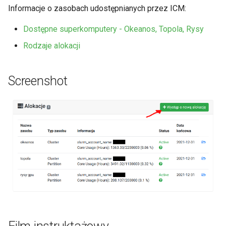
VASP
Instalacja oprogramowania 
ć
Informacje o zasobach udostępnianych przez ICM:
spack
,
Dostępne superkomputery - Okeanos, Topola, Rysy
Terminal multiplexer
a
Rodzaje alokacji
b
OnDemand
Screenshot
y
Anulowanie zadania
s
Wizualizacja Zdalna
z
u
Status zadania
k
Status konta/qos/quota
a
Dobre praktyki HPC
ć