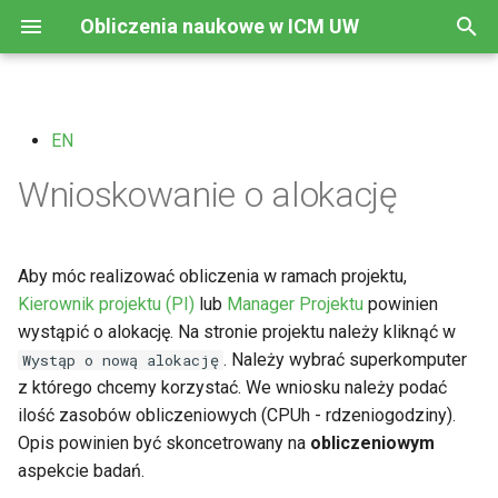
Obliczenia naukowe w ICM UW
Z
a
EN
ICM dla Uniwersytetu
Zasady dostępu
Komputery
Dostępne oprogramowanie
Wstęp
Screenshot
Logowanie
Informacje
Aktualności
Regulamin usług
Nazwa użytkownika i hasło
Wstęp
Cheat Sheet (EN)
Apptainer
NEC - podstawy użycia
Python
Informacje
c
Warszawskiego
komercyjnych
Wnioskowanie o alokację
z
Przyznawane zasoby
Przechowywanie danych
Dostępne kompilatory
ANSYS zamówienie
Film instruktażowy
Podstawy HPC
Archiwum
Sesja 2021
Logowanie SSH
Bash i terminal
Training Materials (EN)
SOL - sieci neuronowe
Jupyter Lab
Prelegenci
Status Maszyn ICM
Kalkulator usług komercyjnych
n
Regulamin użytkownika
QOS
CI status
ANSYS konfiguracja
Podstawy GPU
Archiwum
OTP
Kopiowanie plików
Anaconda
i
Aby móc realizować obliczenia w ramach projektu,
Aktualizacja klastra Topola
Kierownik projektu (PI)
lub
Manager Projektu
powinien
Polityka prywatności
ANSYS przykładowe zadanie
Kontenery
OTP FAQ
Zlecanie zadań do SLURM
j
wystąpić o alokację. Na stronie projektu należy kliknąć w
p
. Należy wybrać superkomputer
Wystąp o nową alokację
ANSYS aktualizacja
NEC SX-Aurora Tsubasa
Logowanie SSH (Użytkown
Ustawianie środowiska
z którego chcemy korzystać. We wniosku należy podać
i
oprogramowania
Windows)
ilość zasobów obliczeniowych (CPUh - rdzeniogodziny).
Środowisko wirtualne
Instalacja nowego
s
Opis powinien być skoncetrowany na
obliczeniowym
Gaussian
Tunelowanie SSH
oprogramowania
aspekcie badań.
a