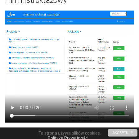
Film instruktażowy
Ta strona używa plików cookies.
AKCEPTUJĘ
Made with
Material for MkDocs
Polityka Prywatności