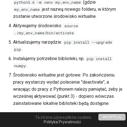
VASP
Wnioskowanie o licencje
Instalacja oprogramowania -
(gdzie
python3.6 -m venv my_env_name
ć
spack
jest nazwą nowego folderu, w którym
my_env_name
,
Sprawozdanie z projektu
zostanie utworzone środowisko wirtualne.
Terminal multiplexer
a
Aktywujemy środowisko:
source
Poczta elektroniczna
.
./my_env_name/bin/activate
b
OnDemand
Aktualizujemy narzędzie:
pip install --upgrade
Powiadomienia
y
.
pip
Anulowanie zadania
s
Zamykanie konta
Instalujemy potrzebne biblioteki, np.
pip install
Wizualizacja Zdalna
z
.
numpy
Środowisko wirtualne jest gotowe. Po zakończeniu
u
Status zadania
pracy wystarczy wydać polecenie "deactivate", a
k
wracając do pracy z Pythonem należy pamiętać, żeby je
Status konta/qos/quota
a
wcześniej aktywować (punkt 3) - dopiero wówczas
zainstalowane lokalnie biblioteki będą dostępne.
Dobre praktyki HPC
ć
Ta strona używa plików cookies.
AKCEPTUJĘ
Made with
Material for MkDocs
Polityka Prywatności